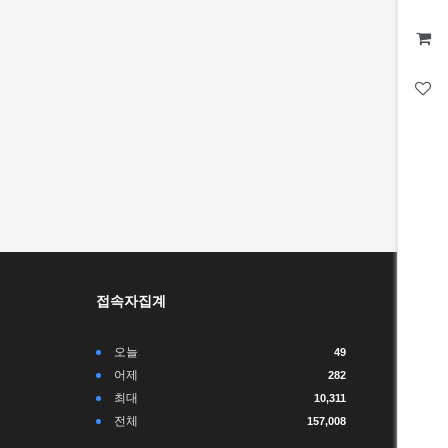
접속자집계
오늘
49
어제
282
최대
10,311
전체
157,008