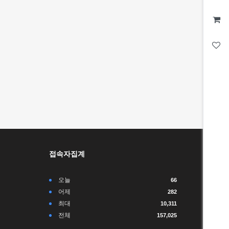
접속자집계
오늘
66
어제
282
최대
10,311
전체
157,025