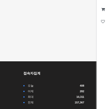
접속자집계
오늘
408
어제
282
최대
10,311
전체
157,367