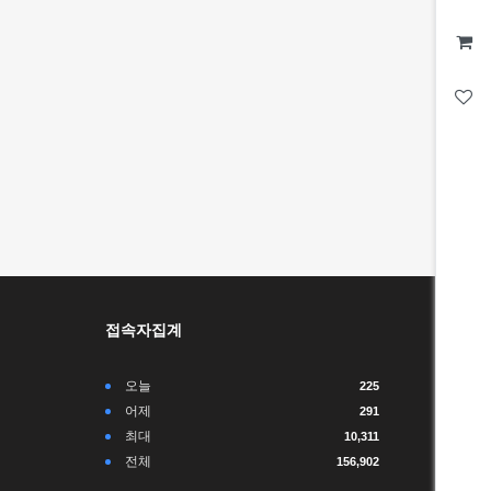
접속자집계
오늘
225
어제
291
최대
10,311
전체
156,902